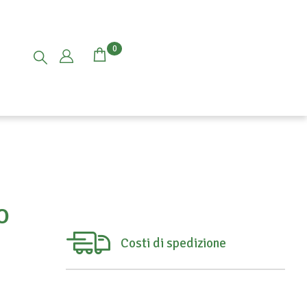
0
O
Costi di spedizione