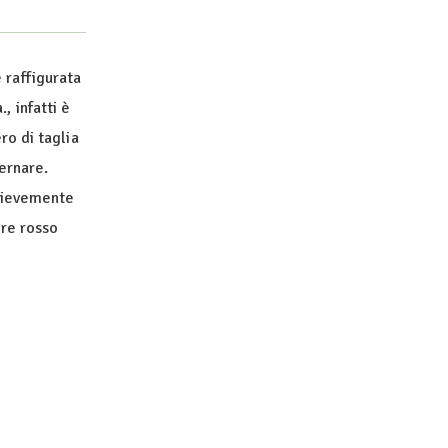
è raffigurata
, infatti è
ro di taglia
ternare.
 lievemente
ore rosso