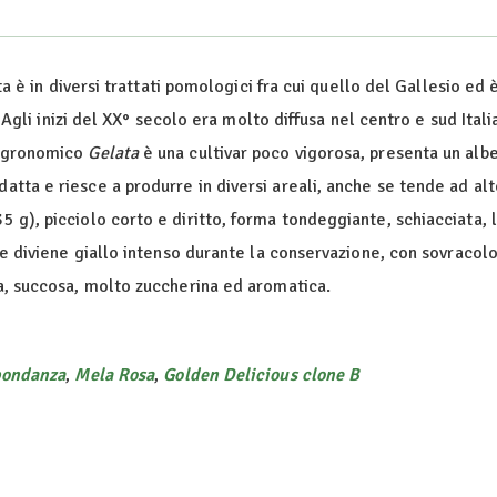
ata è in diversi trattati pomologici fra cui quello del Gallesio ed 
 Agli inizi del XX° secolo era molto diffusa nel centro e sud Italia.
 agronomico
Gelata
è una cultivar poco vigorosa, presenta un albe
datta e riesce a produrre in diversi areali, anche se tende ad al
 g), picciolo corto e diritto, forma tondeggiante, schiacciata,
che diviene giallo intenso durante la conservazione, con sovracol
ca, succosa, molto zuccherina ed aromatica.
ondanza
,
Mela Rosa
,
Golden Delicious clone B