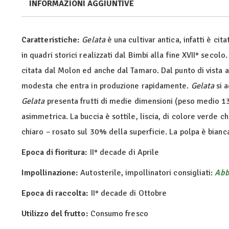
INFORMAZIONI AGGIUNTIVE
Caratteristiche:
Gelata
è una cultivar antica, infatti è cit
in quadri storici realizzati dal Bimbi alla fine XVII° secolo.
citata dal Molon ed anche dal Tamaro. Dal punto di vista
modesta che entra in produzione rapidamente.
Gelata
si a
Gelata
presenta frutti di medie dimensioni (peso medio 135
asimmetrica. La buccia è sottile, liscia, di colore verde 
chiaro – rosato sul 30% della superficie. La polpa è bian
Epoca di fioritura:
II° decade di Aprile
Impollinazione:
Autosterile, impollinatori consigliati:
Abb
Epoca di raccolta:
II° decade di Ottobre
Utilizzo del frutto:
Consumo fresco