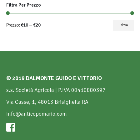
Filtra Per Prezzo
Prezzo:
€10
—
€20
Filtra
Prezzo
Prezzo
Min
Max
© 2019 DALMONTE GUIDO E VITTORIO
s.s. Società Agricola | P.IVA 00410880397
Via Casse, 1, 48013 Brisighella RA
info@anticopomario.com