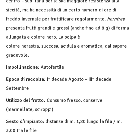
centro – sud Italia per la sua maggiore resistenza alla
siccità, ma ha necessità di un certo numero di ore di
freddo invernale per fruttificare regolarmente.
hornfree
presenta frutti grandi e grossi (anche fino ad 8 g) di forma
allungata e colore nero. La polpa è
colore nerastra, succosa, acidula e aromatica, dal sapore
gradevole.
Impollinazione:
Autofertile
Epoca di raccolta:
I° decade Agosto – III° decade
Settembre
Utilizzo del frutto:
Consumo fresco, conserve
(marmellate, sciroppi)
Sesto d’impianto:
distanze di m. 1,80 lungo la fila / m.
3,00 tra le file