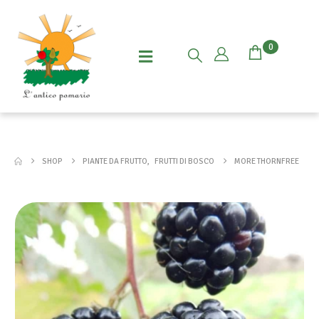
0
SHOP
PIANTE DA FRUTTO
,
FRUTTI DI BOSCO
MORE THORNFREE