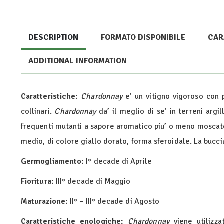
DESCRIPTION
FORMATO DISPONIBILE
CAR
ADDITIONAL INFORMATION
Caratteristiche:
Chardonnay
e’ un vitigno vigoroso con 
collinari.
Chardonnay
da’ il meglio di se’ in terreni arg
frequenti mutanti a sapore aromatico piu’ o meno mosca
medio, di colore giallo dorato, forma sferoidale. La bucci
Germogliamento:
I° decade di Aprile
Fioritura:
III° decade di Maggio
Maturazione:
II° – III° decade di Agosto
Caratteristiche enologiche:
Chardonnay
viene utilizza