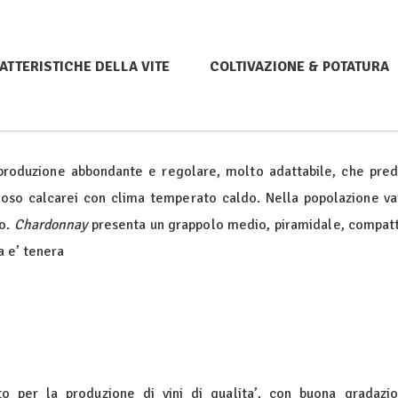
ATTERISTICHE DELLA VITE
COLTIVAZIONE & POTATURA
produzione abbondante e regolare, molto adattabile, che predi
illoso calcarei con clima temperato caldo. Nella popolazione va
to.
Chardonnay
presenta un grappolo medio, piramidale, compatto
a e’ tenera
to per la produzione di vini di qualita’, con buona gradazio