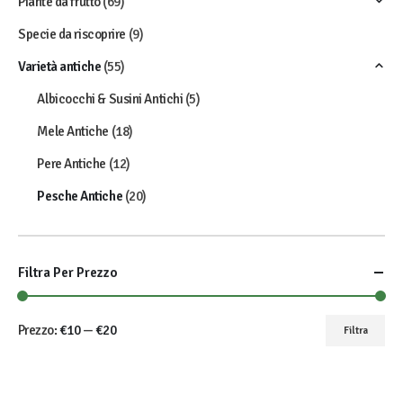
Piante da frutto
(69)
Specie da riscoprire
(9)
Varietà antiche
(55)
Albicocchi & Susini Antichi
(5)
Mele Antiche
(18)
Pere Antiche
(12)
Pesche Antiche
(20)
Filtra Per Prezzo
Prezzo:
€10
—
€20
Filtra
Prezzo
Prezzo
Min
Max