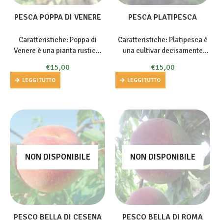
PESCA POPPA DI VENERE
PESCA PLATIPESCA
Caratteristiche: Poppa di
Caratteristiche: Platipesca è
Venere è una pianta rustica,
una cultivar decisamente
vigorosa, a maturazione
rustica. Platipesca presenta
€
15,00
€
15,00
tardiva ed era considerata dal
frutti di dimensioni medio –
LEGGI TUTTO
LEGGI TUTTO
Gallesio
“la più bella delle
piccole e forma decisamente
pesche spiccagnole a polpa
inusuale per una pesca,
bianca”….
infatti è appiattita e
schiacciata. La polpa è di
colore bianco…
NON DISPONIBILE
NON DISPONIBILE
PESCO BELLA DI CESENA
PESCO BELLA DI ROMA