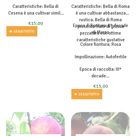
Caratteristiche: Bella di
Caratteristiche: Bella di Roma
Cesena è una cultivar simile
è una cultivar abbastanza
alla Carman (di cui è
rustica. Bella di Roma
€
15,00
Epoca di fioritura: II° decade
probabile che sia un
presenta frutti di grossa
LEGGI TUTTO
di Marzo
semenzale) ma con
pezzatura con ottime
colorazione più viva, presenta
caratteristiche gustative
Colore fioritura: Rosa
vigoria media, portamento
eretto, buona produttività.
Impollinazione: Autofertile
Bella di…
Epoca di raccolta: III°
decade…
€
15,00
LEGGI TUTTO