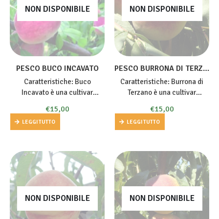
NON DISPONIBILE
NON DISPONIBILE
PESCO BUCO INCAVATO
PESCO BURRONA DI TERZANO
Caratteristiche: Buco
Caratteristiche: Burrona di
Incavato è una cultivar
Terzano è una cultivar
estremamente vigorosa e
mediamente vigorosa, con
€
15,00
€
15,00
rustica. Buco Incavato
portamento aperto. La
LEGGI TUTTO
LEGGI TUTTO
presenta frutti dall’ottimo
fioritura è abbondante, la
profumo, medio – grossi (peso
produttività media con
medio 200 g) di forma
maturazione scalare. A volte
rotondeggiante ma non
necessita di diradamento dei
sempre regolare. La…
frutticini. Burrona di…
NON DISPONIBILE
NON DISPONIBILE