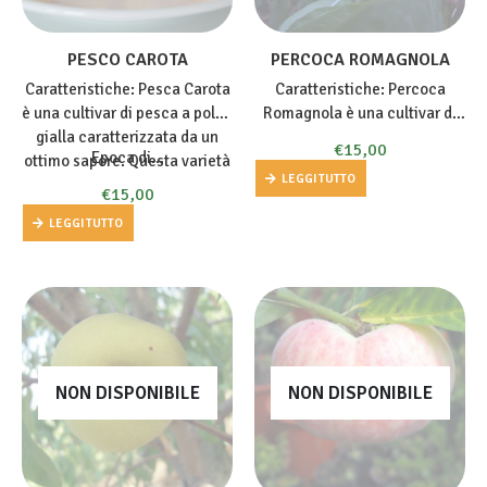
PESCO CAROTA
PERCOCA ROMAGNOLA
Caratteristiche: Pesca Carota
Caratteristiche: Percoca
è una cultivar di pesca a polpa
Romagnola è una cultivar di
gialla caratterizzata da un
vigoria medio elevata ma
€
15,00
Epoca di…
ottimo sapore. Questa varietà
presenta un’allegagione
LEGGI TUTTO
presenta frutti di elevate
piuttosto scarsa. La cultivar
€
15,00
dimensioni, tondeggianti. La
necessita del diradamento dei
LEGGI TUTTO
buccia è di colore
frutticini solo saltuariamente.
giallo/rosso.
Percoca Romagnola presenta
frutti con polpa gialla, dura,…
NON DISPONIBILE
NON DISPONIBILE