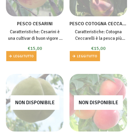
PESCO CESARINI
PESCO COTOGNA CECCARELLI
Caratteristiche: Cesarini è
Caratteristiche: Cotogna
una cultivar di buon vigore e
Ceccarelli è la pesca più
produttività. Cesarini
precoce del gruppo delle
€
15,00
€
15,00
presenta frutti con un elevato
Cotogne
(dette anche
LEGGI TUTTO
LEGGI TUTTO
contenuto di acqua, pectine,
Percoche
). E’ una cultivar
zuccheri, sali minerali e
molto rustica, di…
vitamine tra cui A e C, sono…
NON DISPONIBILE
NON DISPONIBILE