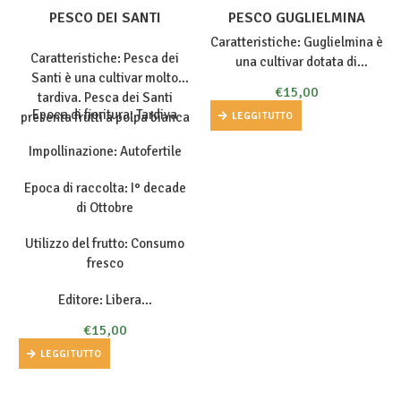
PESCO DEI SANTI
PESCO GUGLIELMINA
Caratteristiche: Guglielmina è
Caratteristiche: Pesca dei
una cultivar dotata di
Santi è una cultivar molto
produttività elevata e
€
15,00
tardiva. Pesca dei Santi
costante. Al nord è talvolta
Epoca di fioritura: Tardiva
LEGGI TUTTO
presenta frutti a polpa bianca
carente di colorazione e si è
dimostrata sensibile ai
Impollinazione: Autofertile
marciumi. In alcuni areali del
sud non riesce…
Epoca di raccolta: I° decade
di Ottobre
Utilizzo del frutto: Consumo
fresco
Editore: Libera…
€
15,00
LEGGI TUTTO