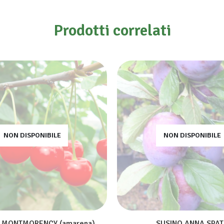
Prodotti correlati
NON DISPONIBILE
NON DISPONIBILE
O MONTMORENCY (amarena)
SUSINO ANNA SPAT