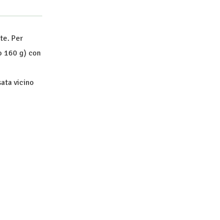
te. Per
o 160 g) con
sata vicino